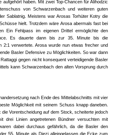
e aufgehört haben. Mit zwei Top-Chancen für Alihodzic
stenschuss von Schwarzenbach und weiteren guten
er Sablatnig. Meistens war Arosas Torhüter Kotry die
22 Schüsse hielt. Trotzdem wäre Arosa abermals fast bei
en Ein Fehlpass im eigenen Drittel ermöglichte den
ce. Es dauerte dann bis zur 35. Minute bis die
 2:1 verwertete. Arosa wurde nun etwas frecher und
dende Basler Defensive zu Möglichkeiten. So war dann
 Rattaggi gegen nicht konsequent verteidigende Basler
ittels kann Schwarzenbach den alten Vorsprung durch
nandersetzung nach Ende des Mittelabschnitts mit vier
e beste Möglichkeit mit seinem Schuss knapp daneben.
c die Vorentscheidung auf dem Stock, scheiterte jedoch
t drei Linien angetretenen Bündner versuchten mit
ren dabei durchaus gefährlich, da die Basler den
er 55. Minute als Diezi alleingelassen die Ecke zum