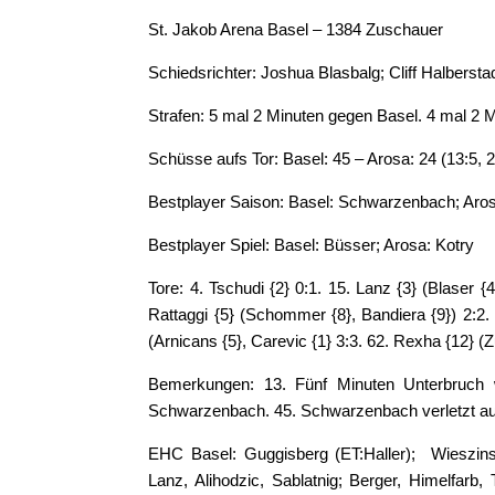
St. Jakob Arena Basel – 1384 Zuschauer
Schiedsrichter: Joshua Blasbalg; Cliff Halberstad
Strafen: 5 mal 2 Minuten gegen Basel. 4 mal 2 
Schüsse aufs Tor: Basel: 45 – Arosa: 24 (13:5, 22
Bestplayer Saison: Basel: Schwarzenbach; Aros
Bestplayer Spiel: Basel: Büsser; Arosa: Kotry
Tore: 4. Tschudi {2} 0:1. 15. Lanz {3} (Blaser {4
Rattaggi {5} (Schommer {8}, Bandiera {9}) 2:2.
(Arnicans {5}, Carevic {1} 3:3. 62. Rexha {12} (Zu
Bemerkungen: 13. Fünf Minuten Unterbruch 
Schwarzenbach. 45. Schwarzenbach verletzt a
EHC Basel: Guggisberg (ET:Haller); Wieszinsk
Lanz, Alihodzic, Sablatnig; Berger, Himelfarb