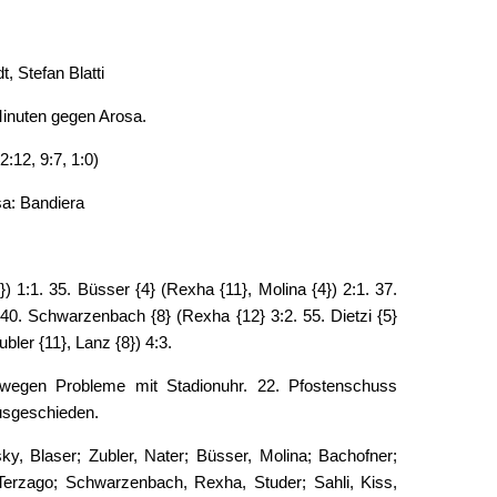
t, Stefan Blatti
Minuten gegen Arosa.
:12, 9:7, 1:0)
a: Bandiera
}) 1:1. 35. Büsser {4} (Rexha {11}, Molina {4}) 2:1. 37.
 40. Schwarzenbach {8} (Rexha {12} 3:2. 55. Dietzi {5}
bler {11}, Lanz {8}) 4:3.
wegen Probleme mit Stadionuhr. 22. Pfostenschuss
usgeschieden.
y, Blaser; Zubler, Nater; Büsser, Molina; Bachofner;
, Terzago; Schwarzenbach, Rexha, Studer; Sahli, Kiss,