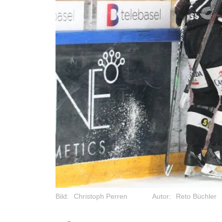
Bild:
Christoph Perren
Autor:
Reto Büchler