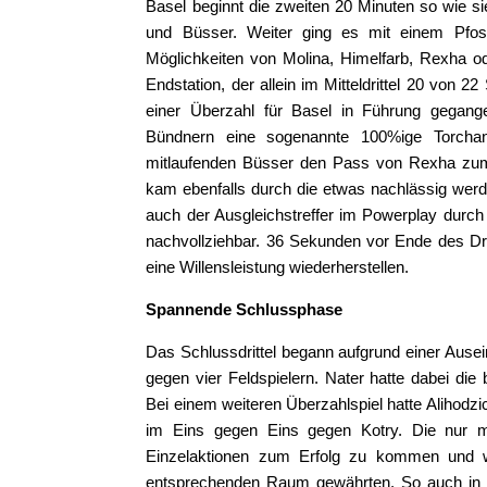
Basel beginnt die zweiten 20 Minuten so wie si
und Büsser. Weiter ging es mit einem Pfo
Möglichkeiten von Molina, Himelfarb, Rexha od
Endstation, der allein im Mitteldrittel 20 von 
einer Überzahl für Basel in Führung gegang
Bündnern eine sogenannte 100%ige Torchan
mitlaufenden Büsser den Pass von Rexha zum
kam ebenfalls durch die etwas nachlässig wer
auch der Ausgleichstreffer im Powerplay durch
nachvollziehbar. 36 Sekunden vor Ende des Dr
eine Willensleistung wiederherstellen.
Spannende Schlussphase
Das Schlussdrittel begann aufgrund einer Ausei
gegen vier Feldspielern. Nater hatte dabei di
Bei einem weiteren Überzahlspiel hatte Alihodzi
im Eins gegen Eins gegen Kotry. Die nur mi
Einzelaktionen zum Erfolg zu kommen und wa
entsprechenden Raum gewährten. So auch in d