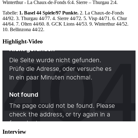
Winterthur - La Chaux-de-Fonds 6:4. Sierre – Thurgau 2:4.
Tabelle:
1. Basel 44 Spiele/97 Punkte.
2. La Chaux-de-Fonds
44/92. 3. Thurgau 44/77. 4. Sierre 44/72. 5. Visp 44/71. 6. Chur
44/64. 7. Olten 44/60. 8. GCK Lions 44/53. 9. Winterthur 44/52.
10. Bellinzona 44/22.
Highlight-Video
Interview