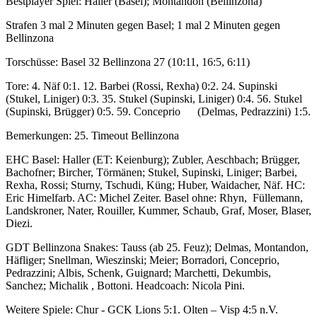
Bestplayer Spiel: Haller (Basel); Montandon (Bellinzona)
Strafen 3 mal 2 Minuten gegen Basel; 1 mal 2 Minuten gegen
Bellinzona
Torschüsse: Basel 32 Bellinzona 27 (10:11, 16:5, 6:11)
Tore: 4. Näf 0:1. 12. Barbei (Rossi, Rexha) 0:2. 24. Supinski
(Stukel, Liniger) 0:3. 35. Stukel (Supinski, Liniger) 0:4. 56. Stukel
(Supinski, Brügger) 0:5. 59. Conceprio (Delmas, Pedrazzini) 1:5.
Bemerkungen: 25. Timeout Bellinzona
EHC Basel: Haller (ET: Keienburg); Zubler, Aeschbach; Brügger,
Bachofner; Bircher, Törmänen; Stukel, Supinski, Liniger; Barbei,
Rexha, Rossi; Sturny, Tschudi, Küng; Huber, Waidacher, Näf. HC:
Eric Himelfarb. AC: Michel Zeiter. Basel ohne: Rhyn, Füllemann,
Landskroner, Nater, Rouiller, Kummer, Schaub, Graf, Moser, Blaser,
Diezi.
GDT Bellinzona Snakes: Tauss (ab 25. Feuz); Delmas, Montandon,
Häfliger; Snellman, Wieszinski; Meier; Borradori, Conceprio,
Pedrazzini; Albis, Schenk, Guignard; Marchetti, Dekumbis,
Sanchez; Michalik , Bottoni. Headcoach: Nicola Pini.
Weitere Spiele: Chur - GCK Lions 5:1. Olten – Visp 4:5 n.V.