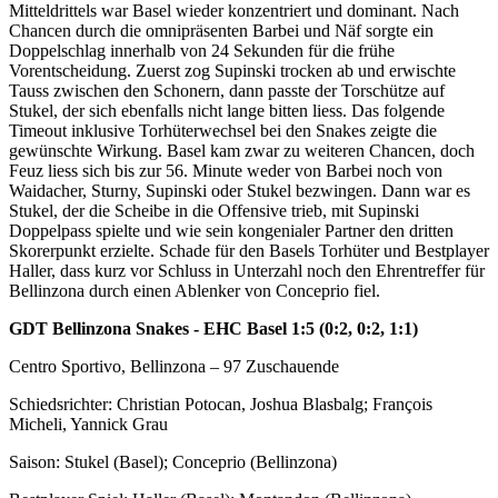
Mitteldrittels war Basel wieder konzentriert und dominant. Nach
Chancen durch die omnipräsenten Barbei und Näf sorgte ein
Doppelschlag innerhalb von 24 Sekunden für die frühe
Vorentscheidung. Zuerst zog Supinski trocken ab und erwischte
Tauss zwischen den Schonern, dann passte der Torschütze auf
Stukel, der sich ebenfalls nicht lange bitten liess. Das folgende
Timeout inklusive Torhüterwechsel bei den Snakes zeigte die
gewünschte Wirkung. Basel kam zwar zu weiteren Chancen, doch
Feuz liess sich bis zur 56. Minute weder von Barbei noch von
Waidacher, Sturny, Supinski oder Stukel bezwingen. Dann war es
Stukel, der die Scheibe in die Offensive trieb, mit Supinski
Doppelpass spielte und wie sein kongenialer Partner den dritten
Skorerpunkt erzielte. Schade für den Basels Torhüter und Bestplayer
Haller, dass kurz vor Schluss in Unterzahl noch den Ehrentreffer für
Bellinzona durch einen Ablenker von Conceprio fiel.
GDT Bellinzona Snakes - EHC Basel 1:5 (0:2, 0:2, 1:1)
Centro Sportivo, Bellinzona – 97 Zuschauende
Schiedsrichter: Christian Potocan, Joshua Blasbalg; François
Micheli, Yannick Grau
Saison: Stukel (Basel); Conceprio (Bellinzona)