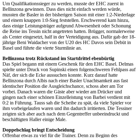
Um Qualifikationssieger zu werden, musste der EHC zuerst in
Bellinzona gewinnen. Dass dies nicht einfach werden würde,
mussten die Basler in der bisherigen Saison mit einer 1:2-Niederlage
und einem knappen 1:0-Sieg feststellen. Erschwerend kam hinzu,
dass einige Leistungsträger aufgrund Abwesenheit oder Schonung
die Reise ins Tessin nicht angetreten hatten. Brügger, normalerweise
als Center eingesetzt, half in der Verteidigung aus. Dafür gab der 18-
jährige Beni Waidacher von der U20 des HC Davos sein Debüt in
Basel und führte die vierte Sturmlinie an.
Bellinzona trotz Rückstand im Startdrittel ebenbürtig
Das Spiel begann mit einem Geschenk für den EHC Basel. Delmas
spielte unter Druck von Supinski einen folgenschweren Fehlpass auf
Näf, der sich die Ecke aussuchen konnte. Kurz darauf hatte
Bellinzona durch Albis nach einer Basler Unachtsamkeit aus fast
identischer Position die Ausgleichschance, schoss aber am Tor
vorbei. Danach waren die Gäste aber wieder am Drücker und
gingen nach einer schönen Einzelleistung von Barbei verdient mit
0:2 in Führung. Tauss sah die Scheibe zu spät, da viele Spieler vor
ihm vorbeigelaufen waren und ihn dadurch irritierten. Die Tessiner
zeigten sich aber auch nach dem Gegentreffer unbeeindruckt und
beschäftigten Haller einige Male.
Doppelschlag bringt Entscheidung
Offenbar etwas zu viel für die Trainer. Denn zu Beginn des