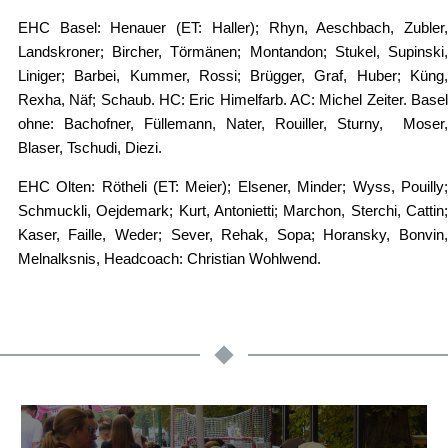
EHC Basel: Henauer (ET: Haller); Rhyn, Aeschbach, Zubler,
Landskroner; Bircher, Törmänen; Montandon; Stukel, Supinski,
Liniger; Barbei, Kummer, Rossi; Brügger, Graf, Huber; Küng,
Rexha, Näf; Schaub. HC: Eric Himelfarb. AC: Michel Zeiter. Basel
ohne: Bachofner, Füllemann, Nater, Rouiller, Sturny, Moser,
Blaser, Tschudi, Diezi.
EHC Olten: Rötheli (ET: Meier); Elsener, Minder; Wyss, Pouilly;
Schmuckli, Oejdemark; Kurt, Antonietti; Marchon, Sterchi, Cattin;
Kaser, Faille, Weder; Sever, Rehak, Sopa; Horansky, Bonvin,
Melnalksnis, Headcoach: Christian Wohlwend.