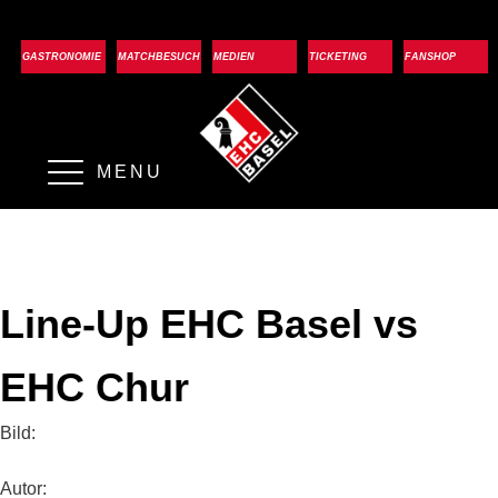
GASTRONOMIE
MATCHBESUCH
MEDIEN
TICKETING
FANSHOP
MENU
Line-Up EHC Basel vs
EHC Chur
Bild:
Autor: