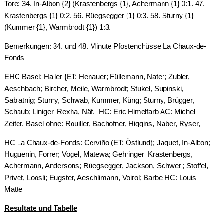
Tore: 34. In-Albon {2} (Krastenbergs {1}, Achermann {1} 0:1. 47.
Krastenbergs {1} 0:2. 56. Rüegsegger {1} 0:3. 58. Sturny {1}
(Kummer {1}, Warmbrodt {1}) 1:3.
Bemerkungen: 34. und 48. Minute Pfostenchüsse La Chaux-de-
Fonds
EHC Basel: Haller {ET: Henauer; Füllemann, Nater; Zubler,
Aeschbach; Bircher, Meile, Warmbrodt; Stukel, Supinski,
Sablatnig; Sturny, Schwab, Kummer, Küng; Sturny, Brügger,
Schaub; Liniger, Rexha, Näf. HC: Eric Himelfarb AC: Michel
Zeiter. Basel ohne: Rouiller, Bachofner, Higgins, Naber, Ryser,
HC La Chaux-de-Fonds: Cerviño (ET: Östlund); Jaquet, In-Albon;
Huguenin, Forrer; Vogel, Matewa; Gehringer; Krastenbergs,
Achermann, Andersons; Rüegsegger, Jackson, Schweri; Stoffel,
Privet, Loosli; Eugster, Aeschlimann, Voirol; Barbe HC: Louis
Matte
Resultate und Tabelle