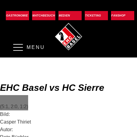
GASTRONOMIE
MATCHBESUCH
MEDIEN
TICKETING
FANSHOP
MENU
EHC Basel vs HC Sierre
(5:1, 2:0, 1:2)
Bild:
Casper Thiriet
Autor: