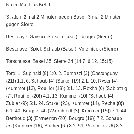
Nater, Matthias Kehrli
Strafen: 2 mal 2 Minuten gegen Basel; 3 mal 2 Minuten
gegen Sierre
Bestplayer Saison: Stukel (Basel); Bougro (Sierre)
Bestplayer Spiel: Schaub (Basel); Volejnicek (Sierre)
Torschüsse: Basel 35, Sierre 34 (14:7, 6:12, 15:15)
Tore: 1. Supinski {8} 1:0. 2. Bernazzi {3} (Castonguay
{21}) 1:1. 6. Schaub {4} (Stukel {19} 2:1. 10. Ryser {4}
(Kummer {13}, Rouiller {19}) 3:1. 13. Rexha {6} (Sablatnig
{7}, Rouiller {20}) 4:1. 13. Kummer {10} (Schaub {4},
Zubler {9}) 5:1. 24. Stukel {23}, Kummer {14}, Rexha {8})
6:1. 40. Brügger {4} (Warmbrodt {3}, Kummer {15}) 7:1. 44.
Berthoud {3} (Emmerton {20}, Bougro {19}) 7:2. Schaub
{5} (Kummer {16}, Bircher {6}) 8:2. 51. Volejnicek {6} 8:3.