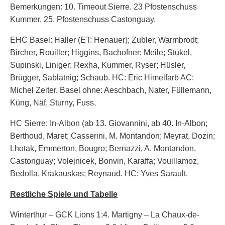
Bemerkungen: 10. Timeout Sierre. 23 Pfostenschuss
Kummer. 25. Pfostenschuss Castonguay.
EHC Basel: Haller (ET: Henauer); Zubler, Warmbrodt;
Bircher, Rouiller; Higgins, Bachofner; Meile; Stukel,
Supinski, Liniger; Rexha, Kummer, Ryser; Hüsler,
Brügger, Sablatnig; Schaub. HC: Eric Himelfarb AC:
Michel Zeiter. Basel ohne: Aeschbach, Nater, Füllemann,
Küng, Näf, Sturny, Fuss,
HC Sierre: In-Albon (ab 13. Giovannini, ab 40. In-Albon;
Berthoud, Maret; Casserini, M. Montandon; Meyrat, Dozin;
Lhotak, Emmerton, Bougro; Bernazzi, A. Montandon,
Castonguay; Volejnicek, Bonvin, Karaffa; Vouillamoz,
Bedolla, Krakauskas; Reynaud. HC: Yves Sarault.
Restliche Spiele und Tabelle
Winterthur – GCK Lions 1:4. Martigny – La Chaux-de-