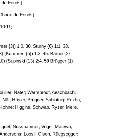
x-de-Fonds)
 Chaux-de-Fonds)
10:11;
 {3}) 1:0. 30. Sturny {6} 1:1. 38.
 {8} (Kummer {5}) 1:3. 45. Barbei {2}
0) (Supinski {13) 2:4. 59 Brügger {1}
Rouiller; Nater; Warmbrodt, Aeschbach;
 Näf; Hüsler, Brügger, Sablatnig; Rexha,
l ohne: Higgins, Schwab, Ryser, Meile,
acquet, Nussbaumer; Vogel, Matewa;
 Andersons; Loosli, Olson, Rüegsegger;