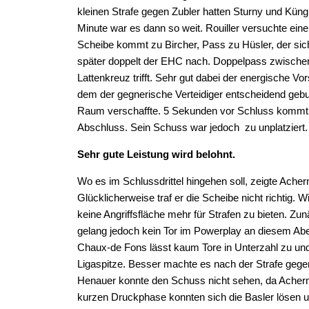
kleinen Strafe gegen Zubler hatten Sturny und Küng
Minute war es dann so weit. Rouiller versuchte eine
Scheibe kommt zu Bircher, Pass zu Hüsler, der sich 
später doppelt der EHC nach. Doppelpass zwische
Lattenkreuz trifft. Sehr gut dabei der energische Vo
dem der gegnerische Verteidiger entscheidend geb
Raum verschaffte. 5 Sekunden vor Schluss kommt 
Abschluss. Sein Schuss war jedoch zu unplatziert.
Sehr gute Leistung wird belohnt.
Wo es im Schlussdrittel hingehen soll, zeigte Ac
Glücklicherweise traf er die Scheibe nicht richtig. 
keine Angriffsfläche mehr für Strafen zu bieten. Zu
gelang jedoch kein Tor im Powerplay an diesem Abe
Chaux-de Fons lässt kaum Tore in Unterzahl zu und 
Ligaspitze. Besser machte es nach der Strafe geg
Henauer konnte den Schuss nicht sehen, da Acher
kurzen Druckphase konnten sich die Basler lösen 