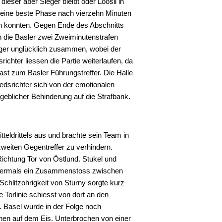
 dieser aber Sieger bleibt oder Loosli in
seine beste Phase nach vierzehn Minuten
en konnten. Gegen Ende des Abschnitts
 die Basler zwei Zweiminutenstrafen
ger unglücklich zusammen, wobei der
richter liessen die Partie weiterlaufen, da
 fast zum Basler Führungstreffer. Die Halle
edsrichter sich von der emotionalen
blicher Behinderung auf die Strafbank.
eldrittels aus und brachte sein Team in
zweiten Gegentreffer zu verhindern.
ichtung Tor von Östlund. Stukel und
bermals ein Zusammenstoss zwischen
Schlitzohrigkeit von Sturny sorgte kurz
ie Torlinie schiesst von dort an den
. Basel wurde in der Folge noch
hen auf dem Eis. Unterbrochen von einer