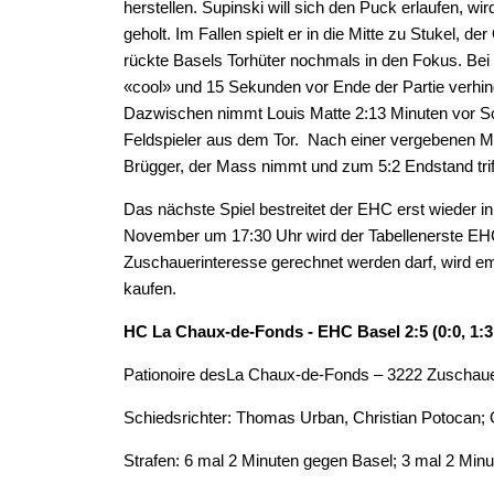
herstellen. Supinski will sich den Puck erlaufen, 
geholt. Im Fallen spielt er in die Mitte zu Stukel, d
rückte Basels Torhüter nochmals in den Fokus. Bei
«cool» und 15 Sekunden vor Ende der Partie verhind
Dazwischen nimmt Louis Matte 2:13 Minuten vor Sc
Feldspieler aus dem Tor. Nach einer vergebenen M
Brügger, der Mass nimmt und zum 5:2 Endstand triff
Das nächste Spiel bestreitet der EHC erst wieder 
November um 17:30 Uhr wird der Tabellenerste EHC
Zuschauerinteresse gerechnet werden darf, wird em
kaufen.
HC La Chaux-de-Fonds - EHC Basel 2:5 (0:0, 1:3,
Pationoire desLa Chaux-de-Fonds – 3222 Zuschau
Schiedsrichter: Thomas Urban, Christian Potocan; 
Strafen: 6 mal 2 Minuten gegen Basel; 3 mal 2 Mi