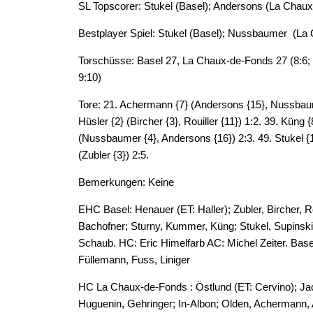
SL Topscorer: Stukel (Basel); Andersons (La Chau
Bestplayer Spiel: Stukel (Basel); Nussbaumer (La
Torschüsse: Basel 27, La Chaux-de-Fonds 27 (8:6; 
9:10)
Tore: 21. Achermann {7} (Andersons {15}, Nussbaumer
Hüsler {2} (Bircher {3}, Rouiller {11}) 1:2. 39. Küng
(Nussbaumer {4}, Andersons {16}) 2:3. 49. Stukel {1
(Zubler {3}) 2:5.
Bemerkungen: Keine
EHC Basel: Henauer (ET: Haller); Zubler, Bircher, 
Bachofner; Sturny, Kummer, Küng; Stukel, Supinski,
Schaub. HC: Eric Himelfarb AC: Michel Zeiter. Base
Füllemann, Fuss, Liniger
HC La Chaux-de-Fonds : Östlund (ET: Cervino); J
Huguenin, Gehringer; In-Albon; Olden, Achermann,