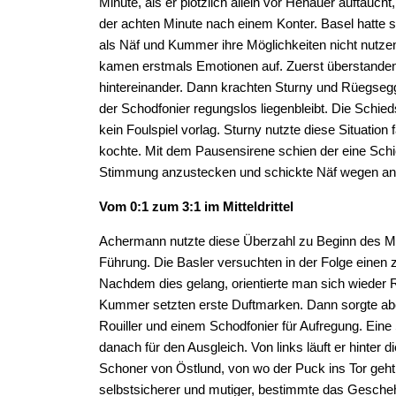
Minute, als er plötzlich allein vor Henauer auftaucht,
der achten Minute nach einem Konter. Basel hatte 
als Näf und Kummer ihre Möglichkeiten nicht nutz
kamen erstmals Emotionen auf. Zuerst überstanden
hintereinander. Dann krachten Sturny und Rüegseg
der Schodfonier regungslos liegenbleibt. Die Schieds
kein Foulspiel vorlag. Sturny nutzte diese Situation
kochte. Mit dem Pausensirene schien der eine Schi
Stimmung anzustecken und schickte Näf wegen ange
Vom 0:1 zum 3:1 im Mitteldrittel
Achermann nutzte diese Überzahl zu Beginn des Mitt
Führung. Die Basler versuchten in der Folge einen 
Nachdem dies gelang, orientierte man sich wieder R
Kummer setzten erste Duftmarken. Dann sorgte a
Rouiller und einem Schodfonier für Aufregung. Eine 
danach für den Ausgleich. Von links läuft er hinter d
Schoner von Östlund, von wo der Puck ins Tor geht
selbstsicherer und mutiger, bestimmte das Gesche