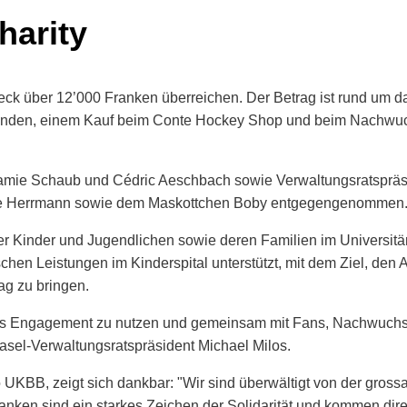
arity
eck über 12’000 Franken überreichen. Der Betrag ist rund um
nden, einem Kauf beim Conte Hockey Shop und beim Nachwuch
mie Schaub und Cédric Aeschbach sowie Verwaltungsratspräsi
cole Herrmann sowie dem Maskottchen Boby entgegengenommen
der Kinder und Jugendlichen sowie deren Familien im Universitä
en Leistungen im Kinderspital unterstützt, mit dem Ziel, den 
ag zu bringen.
ales Engagement zu nutzen und gemeinsam mit Fans, Nachwuchs u
sel-Verwaltungsratspräsident Michael Milos.
 UKBB, zeigt sich dankbar: "Wir sind überwältigt von der gros
ken sind ein starkes Zeichen der Solidarität und kommen direk