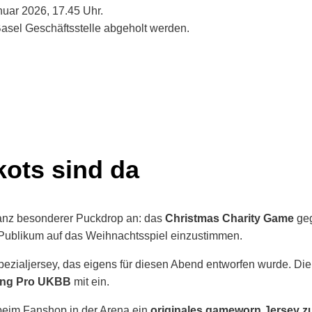
nuar 2026, 17.45 Uhr.
asel Geschäftsstelle abgeholt werden.
kots sind da
ganz besonderer Puckdrop an: das
Christmas Charity Game
geg
 Publikum auf das Weihnachtsspiel einzustimmen.
pezialjersey, das eigens für diesen Abend entworfen wurde. D
tung Pro UKBB
mit ein.
 beim Fanshop in der Arena ein
originales gameworn Jersey 