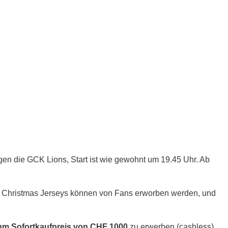
en die GCK Lions, Start ist wie gewohnt um 19.45 Uhr. Ab
ie Christmas Jerseys können von Fans erworben werden, und
zum
Sofortkaufpreis von CHF 1000
zu erwerben (cashless).