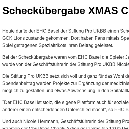
Scheckübergabe XMAS Ch
Heute durfte der EHC Basel der Stiftung Pro UKBB einen Sch
GCK Lions zustande gekommen. Dort haben Fans mittels Spe
Spiel getragenen Spezialtrikots ihren Beitrag geleistet.
Bei der Scheckübergabe waren vom EHC Basel die Spieler Ja
wurde von der Geschäftsführerin der Stiftung Pro UKBB Ni
Die Stiftung Pro UKBB setzt sich voll und ganz für das Wohl 
Spendenbeitrag werden Projekte zur Ergänzung der medizinisch
möglich zu gestalten und etwas Abwechslung in den Spitalallt
"Der EHC Basel ist stolz, die eigene Plattform auch für sozi
anderer einen entscheidenden Unterschied macht", so EHC Ba
Und auch Nicole Herrmann, Geschäftsführerin der Stiftung Pro
Rahmen der Christmas Charity Aktion gesammelten 12'000 Fran