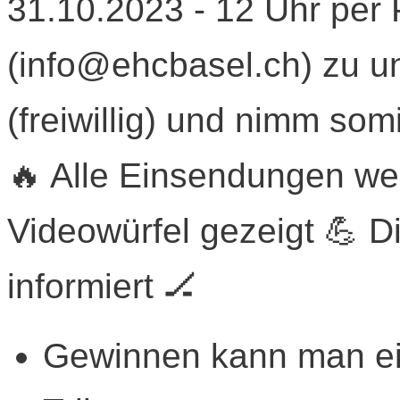
31.10.2023 - 12 Uhr per P
(info@ehcbasel.ch) zu u
(freiwillig) und nimm som
🔥 Alle Einsendungen we
Videowürfel gezeigt 💪 
informiert 🏒
Gewinnen kann man ei