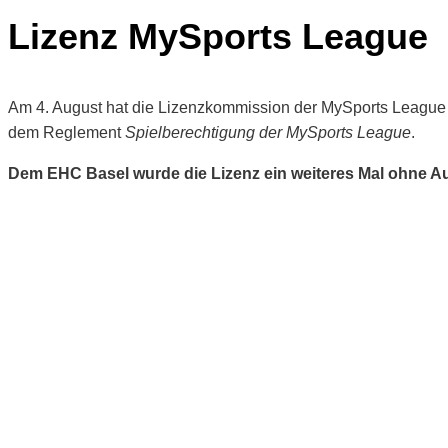
Lizenz MySports League
Am 4. August hat die Lizenzkommission der MySports League 
dem Reglement
Spielberechtigung der MySports League
.
Dem EHC Basel wurde die Lizenz ein weiteres Mal ohne Auf