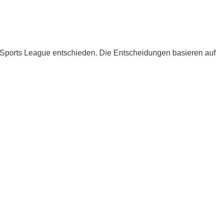
ySports League entschieden. Die Entscheidungen basieren auf