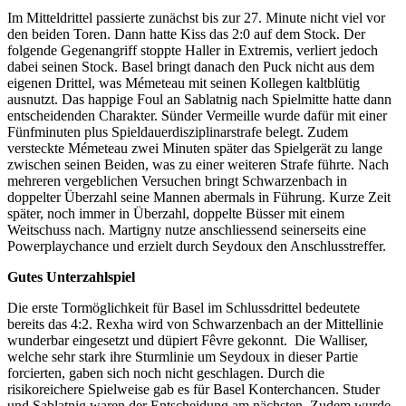
Im Mitteldrittel passierte zunächst bis zur 27. Minute nicht viel vor
den beiden Toren. Dann hatte Kiss das 2:0 auf dem Stock. Der
folgende Gegenangriff stoppte Haller in Extremis, verliert jedoch
dabei seinen Stock. Basel bringt danach den Puck nicht aus dem
eigenen Drittel, was Mémeteau mit seinen Kollegen kaltblütig
ausnutzt. Das happige Foul an Sablatnig nach Spielmitte hatte dann
entscheidenden Charakter. Sünder Vermeille wurde dafür mit einer
Fünfminuten plus Spieldauerdisziplinarstrafe belegt. Zudem
versteckte Mémeteau zwei Minuten später das Spielgerät zu lange
zwischen seinen Beiden, was zu einer weiteren Strafe führte. Nach
mehreren vergeblichen Versuchen bringt Schwarzenbach in
doppelter Überzahl seine Mannen abermals in Führung. Kurze Zeit
später, noch immer in Überzahl, doppelte Büsser mit einem
Weitschuss nach. Martigny nutze anschliessend seinerseits eine
Powerplaychance und erzielt durch Seydoux den Anschlusstreffer.
Gutes Unterzahlspiel
Die erste Tormöglichkeit für Basel im Schlussdrittel bedeutete
bereits das 4:2. Rexha wird von Schwarzenbach an der Mittellinie
wunderbar eingesetzt und düpiert Fêvre gekonnt. Die Walliser,
welche sehr stark ihre Sturmlinie um Seydoux in dieser Partie
forcierten, gaben sich noch nicht geschlagen. Durch die
risikoreichere Spielweise gab es für Basel Konterchancen. Studer
und Sablatnig waren der Entscheidung am nächsten. Zudem wurde