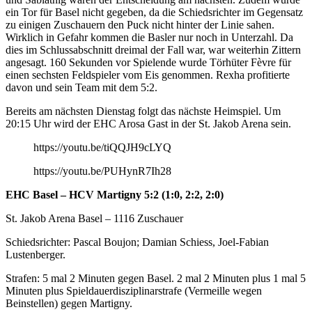
ein Tor für Basel nicht gegeben, da die Schiedsrichter im Gegensatz
zu einigen Zuschauern den Puck nicht hinter der Linie sahen.
Wirklich in Gefahr kommen die Basler nur noch in Unterzahl. Da
dies im Schlussabschnitt dreimal der Fall war, war weiterhin Zittern
angesagt. 160 Sekunden vor Spielende wurde Törhüter Fèvre für
einen sechsten Feldspieler vom Eis genommen. Rexha profitierte
davon und sein Team mit dem 5:2.
Bereits am nächsten Dienstag folgt das nächste Heimspiel. Um
20:15 Uhr wird der EHC Arosa Gast in der St. Jakob Arena sein.
https://youtu.be/tiQQJH9cLYQ
https://youtu.be/PUHynR7Ih28
EHC Basel – HCV Martigny 5:2 (1:0, 2:2, 2:0)
St. Jakob Arena Basel – 1116 Zuschauer
Schiedsrichter: Pascal Boujon; Damian Schiess, Joel-Fabian
Lustenberger.
Strafen: 5 mal 2 Minuten gegen Basel. 2 mal 2 Minuten plus 1 mal 5
Minuten plus Spieldauerdisziplinarstrafe (Vermeille wegen
Beinstellen) gegen Martigny.