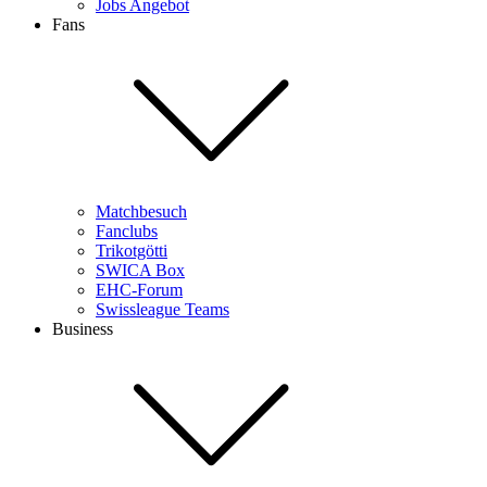
Jobs Angebot
Fans
Matchbesuch
Fanclubs
Trikotgötti
SWICA Box
EHC-Forum
Swissleague Teams
Business