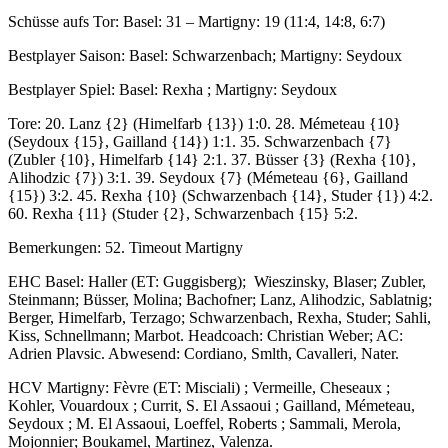
Schüsse aufs Tor: Basel: 31 – Martigny: 19 (11:4, 14:8, 6:7)
Bestplayer Saison: Basel: Schwarzenbach; Martigny: Seydoux
Bestplayer Spiel: Basel: Rexha ; Martigny: Seydoux
Tore: 20. Lanz {2} (Himelfarb {13}) 1:0. 28. Mémeteau {10}
(Seydoux {15}, Gailland {14}) 1:1. 35. Schwarzenbach {7}
(Zubler {10}, Himelfarb {14} 2:1. 37. Büsser {3} (Rexha {10},
Alihodzic {7}) 3:1. 39. Seydoux {7} (Mémeteau {6}, Gailland
{15}) 3:2. 45. Rexha {10} (Schwarzenbach {14}, Studer {1}) 4:2.
60. Rexha {11} (Studer {2}, Schwarzenbach {15} 5:2.
Bemerkungen: 52. Timeout Martigny
EHC Basel: Haller (ET: Guggisberg); Wieszinsky, Blaser; Zubler,
Steinmann; Büsser, Molina; Bachofner; Lanz, Alihodzic, Sablatnig;
Berger, Himelfarb, Terzago; Schwarzenbach, Rexha, Studer; Sahli,
Kiss, Schnellmann; Marbot. Headcoach: Christian Weber; AC:
Adrien Plavsic. Abwesend: Cordiano, Smlth, Cavalleri, Nater.
HCV Martigny: Fèvre (ET: Misciali) ; Vermeille, Cheseaux ;
Kohler, Vouardoux ; Currit, S. El Assaoui ; Gailland, Mémeteau,
Seydoux ; M. El Assaoui, Loeffel, Roberts ; Sammali, Merola,
Mojonnier; Boukamel, Martinez, Valenza.