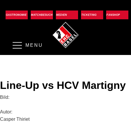
GASTRONOMIE
MATCHBESUCH
MEDIEN
TICKETING
FANSHOP
MENU
Line-Up vs HCV Martigny
Bild:
Autor:
Casper Thiriet