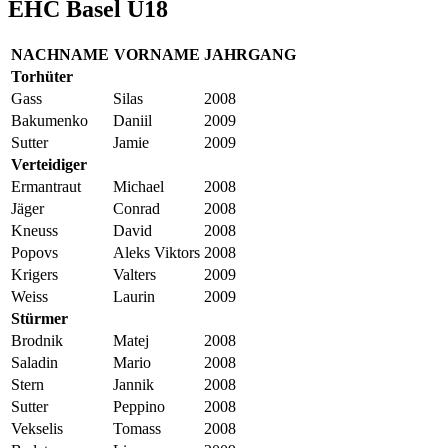
EHC Basel U18
NACHNAME
VORNAME
JAHRGANG
Torhüter
Gass
Silas
2008
Bakumenko
Daniil
2009
Sutter
Jamie
2009
Verteidiger
Ermantraut
Michael
2008
Jäger
Conrad
2008
Kneuss
David
2008
Popovs
Aleks Viktors
2008
Krigers
Valters
2009
Weiss
Laurin
2009
Stürmer
Brodnik
Matej
2008
Saladin
Mario
2008
Stern
Jannik
2008
Sutter
Peppino
2008
Vekselis
Tomass
2008