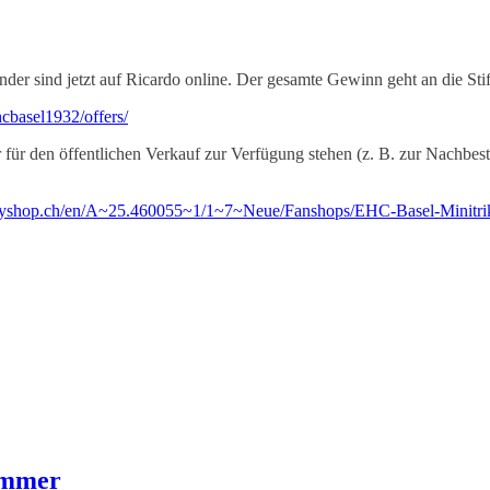
er sind jetzt auf Ricardo online. Der gesamte Gewinn geht an die Sti
hcbasel1932/offers/
ür den öffentlichen Verkauf zur Verfügung stehen (z. B. zur Nachbestel
eyshop.ch/en/A~25.460055~1/1~7~Neue/Fanshops/EHC-Basel-Minitriko
ummer