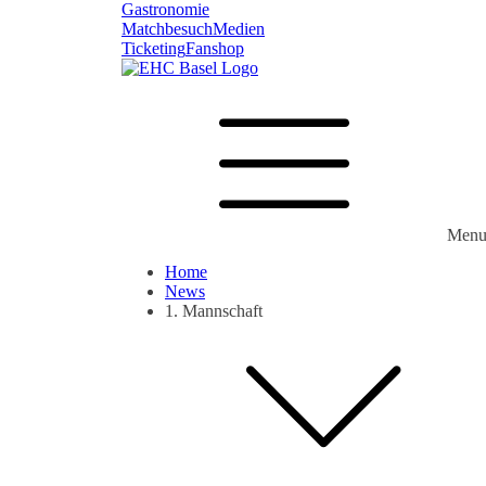
Gastronomie
Matchbesuch
Medien
Ticketing
Fanshop
Men
Home
News
1. Mannschaft