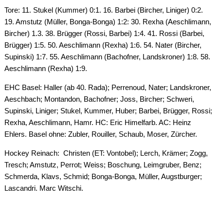
Tore: 11. Stukel (Kummer) 0:1. 16. Barbei (Bircher, Liniger) 0:2.
19. Amstutz (Müller, Bonga-Bonga) 1:2: 30. Rexha (Aeschlimann,
Bircher) 1.3. 38. Brügger (Rossi, Barbei) 1:4. 41. Rossi (Barbei,
Brügger) 1:5. 50. Aeschlimann (Rexha) 1:6. 54. Nater (Bircher,
Supinski) 1:7. 55. Aeschlimann (Bachofner, Landskroner) 1:8. 58.
Aeschlimann (Rexha) 1:9.
EHC Basel: Haller (ab 40. Rada); Perrenoud, Nater; Landskroner,
Aeschbach; Montandon, Bachofner; Joss, Bircher; Schweri,
Supinski, Liniger; Stukel, Kummer, Huber; Barbei, Brügger, Rossi;
Rexha, Aeschlimann, Hamr. HC: Eric Himelfarb. AC: Heinz
Ehlers. Basel ohne: Zubler, Rouiller, Schaub, Moser, Zürcher.
Hockey Reinach: Christen (ET: Vontobel); Lerch, Krämer; Zogg,
Tresch; Amstutz, Perrot; Weiss; Boschung, Leimgruber, Benz;
Schmerda, Klavs, Schmid; Bonga-Bonga, Müller, Augstburger;
Lascandri. Marc Witschi.