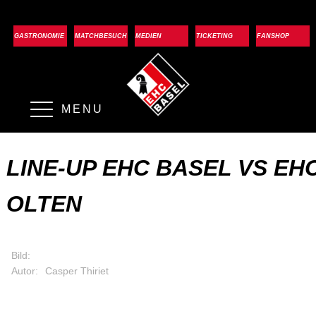
GASTRONOMIE
MATCHBESUCH
MEDIEN
TICKETING
FANSHOP
MENU
LINE-UP EHC BASEL VS EH
OLTEN
Bild:
Autor:
Casper Thiriet