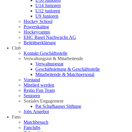
U16 Junioren
U14 Junioren
U12 junioren
U9 Junioren
Hockey School
Powerskating
Hockeycamps
EHC Basel Nachwuchs AG
Beitrittserklärung
Club
Kontakt Geschäftsstelle
Verwaltungsrat & Mitarbeitende
Verwaltungsrat
Geschäftsleitung & Geschäftsstelle
Mitarbeitende & Matchpersonal
Vorstand
Mitglied werden
Regio Fun Team
Senioren
Soziales Engagement
Pat Schafhauser Stiftung
Jobs Angebot
Fans
Matchbesuch
Fanclubs