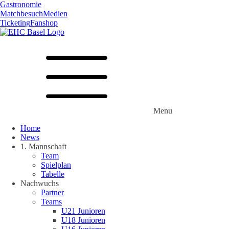
Gastronomie
Matchbesuch
Medien
Ticketing
Fanshop
Menu
Home
News
1. Mannschaft
Team
Spielplan
Tabelle
Nachwuchs
Partner
Teams
U21 Junioren
U18 Junioren