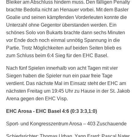
Bleiker am Abschluss hindern muss. Den fälligen Penalty
brachte Bedolla nicht an Henauer vorbei. Mit dem Basler
Goalie und seinen kämpfenden Vorderleuten konnte die
Unterzahl ohne Gegentor überstanden werden. Ein
schönes Solo von Bukarts brachte dann sechs Minuten
vor Ende doch noch einmal unnötig Spannung in die
Partie. Trotz Möglichkeiten auf beiden Seiten blieb es
zum Schluss beim 6:4 Sieg für den EHC Basel.
Nach fünf Spielen innerhalb von acht Tagen mit vier
Siegen haben die Spieler nun ein paar freie Tage
verdient. Das nächste Mal im Einsatz steht der EHC am
nächsten Freitag um 19:45 Uhr zu Hause in der St. Jakob
Arena gegen den EHC Visp.
EHC Arosa - EHC Basel 4:6 (0:3 3:3,1:0)
Sport- und Kongresszentrum Arosa – 403 Zuschauende
Schiedsrichter: Thomas Urban, Yann Erard; Pascal Nater,