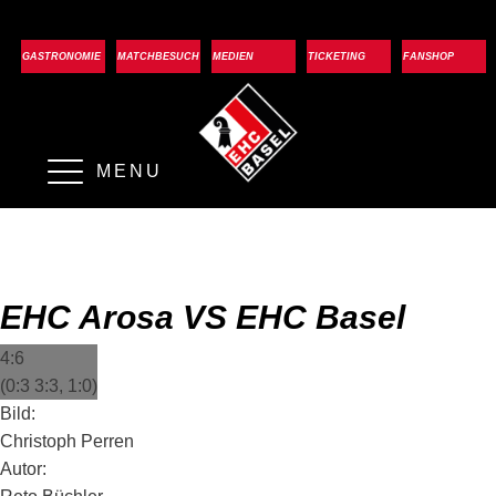
GASTRONOMIE
MATCHBESUCH
MEDIEN
TICKETING
FANSHOP
MENU
EHC Arosa VS EHC Basel
4:6
(0:3 3:3, 1:0)
Bild:
Christoph Perren
Autor: