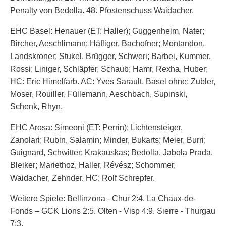
Penalty von Bedolla. 48. Pfostenschuss Waidacher.
EHC Basel: Henauer (ET: Haller); Guggenheim, Nater;
Bircher, Aeschlimann; Häfliger, Bachofner; Montandon,
Landskroner; Stukel, Brügger, Schweri; Barbei, Kummer,
Rossi; Liniger, Schläpfer, Schaub; Hamr, Rexha, Huber;
HC: Eric Himelfarb. AC: Yves Sarault. Basel ohne: Zubler,
Moser, Rouiller, Füllemann, Aeschbach, Supinski,
Schenk, Rhyn.
EHC Arosa: Simeoni (ET: Perrin); Lichtensteiger,
Zanolari; Rubin, Salamin; Minder, Bukarts; Meier, Burri;
Guignard, Schwitter; Krakauskas; Bedolla, Jabola Prada,
Bleiker; Mariethoz, Haller, Révész; Schommer,
Waidacher, Zehnder. HC: Rolf Schrepfer.
Weitere Spiele: Bellinzona - Chur 2:4. La Chaux-de-
Fonds – GCK Lions 2:5. Olten - Visp 4:9. Sierre - Thurgau
7:3.