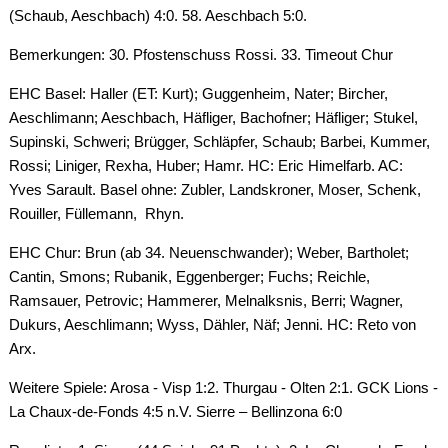
(Schaub, Aeschbach) 4:0. 58. Aeschbach 5:0.
Bemerkungen: 30. Pfostenschuss Rossi. 33. Timeout Chur
EHC Basel: Haller (ET: Kurt); Guggenheim, Nater; Bircher,
Aeschlimann; Aeschbach, Häfliger, Bachofner; Häfliger; Stukel,
Supinski, Schweri; Brügger, Schläpfer, Schaub; Barbei, Kummer,
Rossi; Liniger, Rexha, Huber; Hamr. HC: Eric Himelfarb. AC:
Yves Sarault. Basel ohne: Zubler, Landskroner, Moser, Schenk,
Rouiller, Füllemann, Rhyn.
EHC Chur: Brun (ab 34. Neuenschwander); Weber, Bartholet;
Cantin, Smons; Rubanik, Eggenberger; Fuchs; Reichle,
Ramsauer, Petrovic; Hammerer, Melnalksnis, Berri; Wagner,
Dukurs, Aeschlimann; Wyss, Dähler, Näf; Jenni. HC: Reto von
Arx.
Weitere Spiele: Arosa - Visp 1:2. Thurgau - Olten 2:1. GCK Lions -
La Chaux-de-Fonds 4:5 n.V. Sierre – Bellinzona 6:0