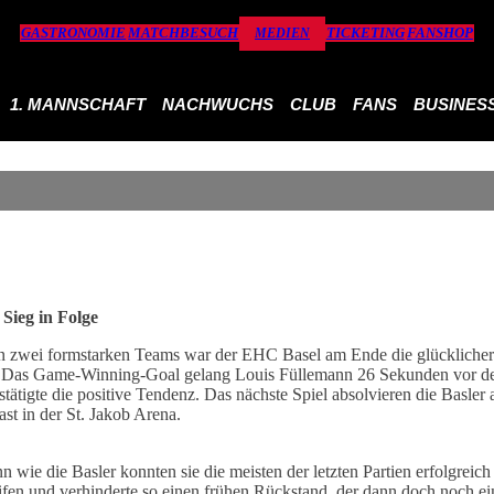
GASTRONOMIE
MATCHBESUCH
TICKETING
FANSHOP
MEDIEN
1. MANNSCHAFT
NACHWUCHS
CLUB
FANS
BUSINES
Sieg in Folge
en zwei formstarken Teams war der EHC Basel am Ende die glückliche
. Das Game-Winning-Goal gelang Louis Füllemann 26 Sekunden vor dem
stätigte die positive Tendenz. Das nächste Spiel absolvieren die Basl
ast in der St. Jakob Arena.
denn wie die Basler konnten sie die meisten der letzten Partien erfolgre
en und verhinderte so einen frühen Rückstand, der dann doch noch ein