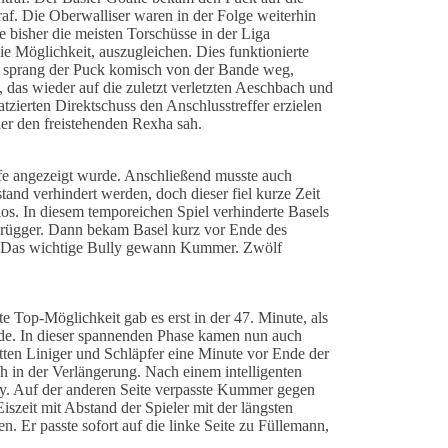
af. Die Oberwalliser waren in der Folge weiterhin
 bisher die meisten Torschüsse in der Liga
 Möglichkeit, auszugleichen. Dies funktionierte
l sprang der Puck komisch von der Bande weg,
 das wieder auf die zuletzt verletzten Aeschbach und
tzierten Direktschuss den Anschlusstreffer erzielen
der den freistehenden Rexha sah.
rafe angezeigt wurde. Anschließend musste auch
and verhindert werden, doch dieser fiel kurze Zeit
s. In diesem temporeichen Spiel verhinderte Basels
 Brügger. Dann bekam Basel kurz vor Ende des
gte. Das wichtige Bully gewann Kummer. Zwölf
e Top-Möglichkeit gab es erst in der 47. Minute, als
ade. In dieser spannenden Phase kamen nun auch
atten Liniger und Schläpfer eine Minute vor Ende der
ch in der Verlängerung. Nach einem intelligenten
ky. Auf der anderen Seite verpasste Kummer gegen
szeit mit Abstand der Spieler mit der längsten
n. Er passte sofort auf die linke Seite zu Füllemann,