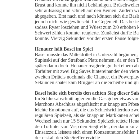
Brust und konnte ihn nicht behändigen. Brüschweiler
sehr aufsässig und schnell auf den Beinen. Zudem wu
abgegeben. Erst nach und nach können sich die Basl
jedoch nicht wie gewünscht. Im Gegenteil. Das bes
sodass Ryser losziehen und Wüest zum 2:0 erhöhen ko
Schweri zählen konnte, reagierte. Zunächst durfte Ba
konnte. Vierzig Sekunden vor der ersten Pause folgte
Henauer hält Basel im Spiel
Basel musste das Mitteldrittel in Unterzahl beginne
Supinski auf der Strafbank Platz nehmen, da er den T
später dann doch. Henauer reagierte gut bei einem a
Torhüter mit zwei Big Saves hintereinander den vier
zweiten Drittels nochmals die Chance, ein Powerplay
Sekunden später kam Brügger an die Scheibe und glic
Basel holte sich bereits den achten Sieg dieser Sa
Im Schlussabschnitt agierten die Gastgeber etwas vor
Marchons Abschluss abgefälscht nur knapp am Pfoste
leichte Emotionen auf, die das Schiedsrichterduo zwe
regulären Spielzeit, als sie knapp an Markkanen sche
Wechsel nach nur 15 Sekunden Spielzeit rettete Hen
den Torhüter von Visp den Siegtreffer, der dann kurz
Einsatzzeit, leistete sich einen Konzentrationsfehler
der eiskalt den Siegtreffer erzielte.