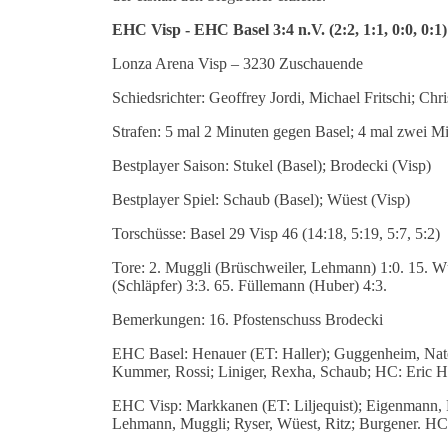
EHC Visp - EHC Basel 3:4 n.V. (2:2, 1:1, 0:0, 0:1)
Lonza Arena Visp – 3230 Zuschauende
Schiedsrichter: Geoffrey Jordi, Michael Fritschi; Chr
Strafen: 5 mal 2 Minuten gegen Basel; 4 mal zwei M
Bestplayer Saison: Stukel (Basel); Brodecki (Visp)
Bestplayer Spiel: Schaub (Basel); Wüest (Visp)
Torschüsse: Basel 29 Visp 46 (14:18, 5:19, 5:7, 5:2)
Tore: 2. Muggli (Brüschweiler, Lehmann) 1:0. 15. Wü
(Schläpfer) 3:3. 65. Füllemann (Huber) 4:3.
Bemerkungen: 16. Pfostenschuss Brodecki
EHC Basel: Henauer (ET: Haller); Guggenheim, Nater
Kummer, Rossi; Liniger, Rexha, Schaub; HC: Eric Hi
EHC Visp: Markkanen (ET: Liljequist); Eigenmann, Fo
Lehmann, Muggli; Ryser, Wüest, Ritz; Burgener. HC