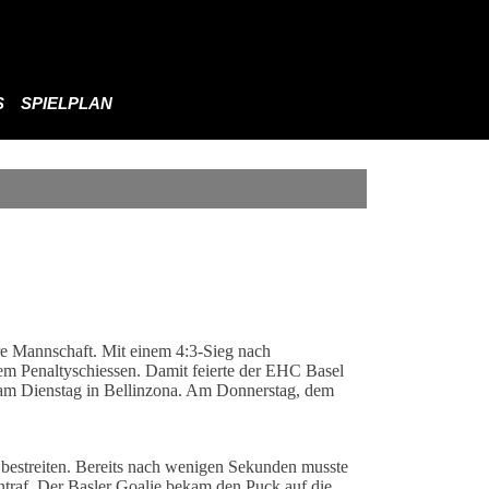
S
SPIELPLAN
re Mannschaft. Mit einem 4:3-Sieg nach
 Penaltyschiessen. Damit feierte der EHC Basel
er am Dienstag in Bellinzona. Am Donnerstag, dem
ich bestreiten. Bereits nach wenigen Sekunden musste
traf. Der Basler Goalie bekam den Puck auf die