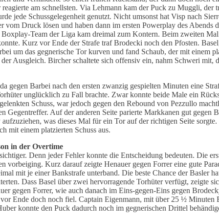
 reagierte am schnellsten. Via Lehmann kam der Puck zu Muggli, der tr
rde jede Schussgelegenheit genutzt. Nicht umsonst hat Visp nach Sierre
er vom Druck lösen und haben dann im ersten Powerplay des Abends die
te Boxplay-Team der Liga kam dreimal zum Kontern. Beim zweiten Ma
nnte. Kurz vor Ende der Strafe traf Brodecki noch den Pfosten. Basel,
rbei um das gegnerische Tor kurven und fand Schaub, der mit einem pla
 der Ausgleich. Bircher schaltete sich offensiv ein, nahm Schweri mit, 
n, da gegen Barbei nach den ersten zwanzig gespielten Minuten eine St
orhüter unglücklich zu Fall brachte. Zwar konnte beide Male ein Rückst
bgelenkten Schuss, war jedoch gegen den Rebound von Pezzullo machtlo
ten Gegentreffer. Auf der anderen Seite parierte Markkanen gut gegen
 aufzuziehen, was dieses Mal für ein Tor auf der richtigen Seite sor
h mit einem platzierten Schuss aus.
ison in der Overtime
sichtiger. Denn jeder Fehler konnte die Entscheidung bedeuten. Die erst
n vorbeiging. Kurz darauf zeigte Henauer gegen Forrer eine gute Par
imal mit je einer Bankstrafe unterband. Die beste Chance der Basler h
iterten. Dass Basel über zwei hervorragende Torhüter verfügt, zeigte si
auer gegen Forrer, wie auch danach im Eins-gegen-Eins gegen Brodec
 vor Ende doch noch fiel. Captain Eigenmann, mit über 25 ½ Minuten Ei
. Huber konnte den Puck dadurch noch im gegnerischen Drittel behändige