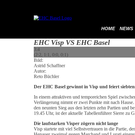
HOME
NEWS
EHC Visp VS EHC Basel
3:4
(2:2, 1:1, 0:0, 0:1)
Bild:
Astrid Schaffner
Autor:
Reto Büchler
Der EHC Basel gewinnt in Visp und feiert siebten 
In einem attraktiven und temporeichen Spiel zwisch
Verlängerung nimmt er zwei Punkte mit nach Hause
den neunten Sieg aus den letzten zehn Partien und be
19.45 Uhr, ist der aktuelle Tabellenführer Sierre zu G
Die laufstarken Visper zögern nicht lange
Visp startete mit viel Selbstvertrauen in die Partie, 
Henauer zweimal gegen Marchand und Lurati eingreif