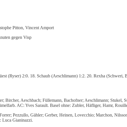
istophe Pitton, Vincent Amport
inuten gegen Visp
est (Ryser) 2:0. 18. Schaub (Aeschlimann) 1:2. 20. Rexha (Schweri, Bi
; Bircher, Aeschbach; Füllemann, Bachofner; Aeschlimann; Stukel, Sup
melfarb. AC: Yves Sarault. Basel ohne: Zubler, Häfliger, Hamr, Rouil
rrer; Pezzullo, Gähler; Gerber, Heinen, Lovecchio; Marchon, Nilsson, 
: Luca Gianinazzi.