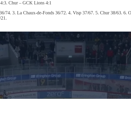
sa 4:3. Chur – GCK Lions 4:1
re 36/74. 3. La Chaux-de-Fonds 36/72. 4. Visp 37/67. 5. Chur 38/63. 6. 
/21.