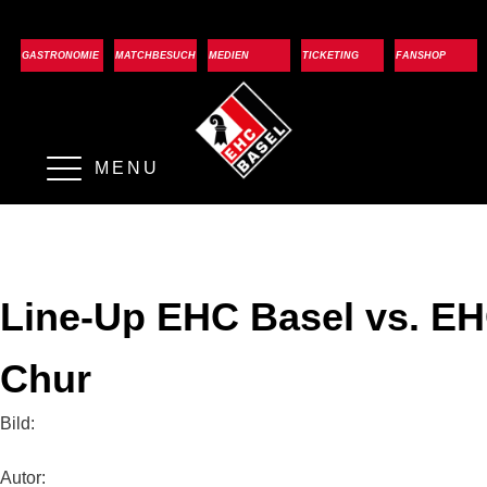
GASTRONOMIE
MATCHBESUCH
MEDIEN
TICKETING
FANSHOP
MENU
Line-Up EHC Basel vs. E
Chur
Bild:
Autor: