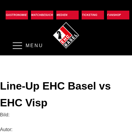
GASTRONOMIE
MATCHBESUCH
MEDIEN
TICKETING
FANSHOP
MENU
Line-Up EHC Basel vs
EHC Visp
Bild:
Autor: