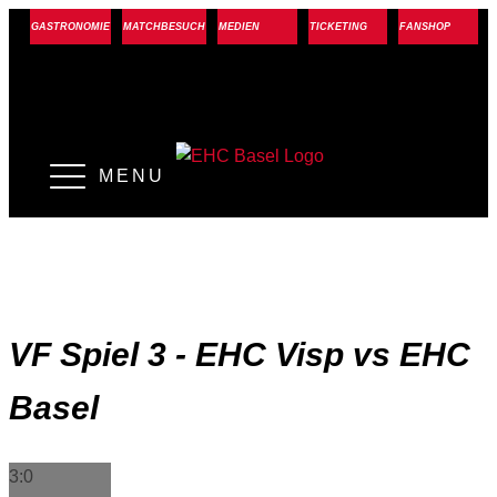
GASTRONOMIE
MATCHBESUCH
MEDIEN
TICKETING
FANSHOP
MENU
VF Spiel 3 - EHC Visp vs EHC
Basel
3:0