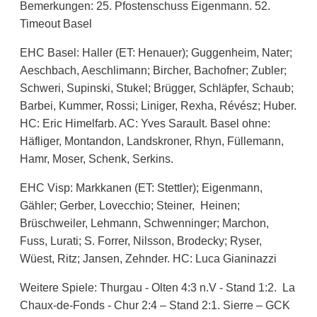
Bemerkungen: 25. Pfostenschuss Eigenmann. 52.
Timeout Basel
EHC Basel: Haller (ET: Henauer); Guggenheim, Nater;
Aeschbach, Aeschlimann; Bircher, Bachofner; Zubler;
Schweri, Supinski, Stukel; Brügger, Schläpfer, Schaub;
Barbei, Kummer, Rossi; Liniger, Rexha, Révész; Huber.
HC: Eric Himelfarb. AC: Yves Sarault. Basel ohne:
Häfliger, Montandon, Landskroner, Rhyn, Füllemann,
Hamr, Moser, Schenk, Serkins.
EHC Visp: Markkanen (ET: Stettler); Eigenmann,
Gähler; Gerber, Lovecchio; Steiner, Heinen;
Brüschweiler, Lehmann, Schwenninger; Marchon,
Fuss, Lurati; S. Forrer, Nilsson, Brodecky; Ryser,
Wüest, Ritz; Jansen, Zehnder. HC: Luca Gianinazzi
Weitere Spiele: Thurgau - Olten 4:3 n.V - Stand 1:2. La
Chaux-de-Fonds - Chur 2:4 – Stand 2:1. Sierre – GCK