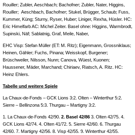
Rouiller; Zubler, Aeschbach; Bachofner; Zubler, Nater, Higgins,
Rouiller; Aeschbach, Bachofner; Stukel, Brügger, Schaub; Fuss,
Kummer, Küng; Sturny, Ryser, Huber; Liniger, Rexha, Hüsler. HC:
Eric Himelfarb AC: Michel Zeiter. Basel ohne: Higgins, Warmbrodt,
Supinski, Näf; Sablatnig, Graf, Meile, Naber,
EHC Visp: Stefan Müller (ET: M. Ritz); Eigenmann, Grossniklaus;
Heinen, Gähler; Fuchs, Pinana; Weisskopf, Burgener;
Brüschweiler, Nilsson, Nunn; Canova, Wüest, Kuonen;
Haussener, Mäder, Marchand; Chiriaev, Riatsch, A. Ritz. HC:
Heinz Ehlers.
Tabelle und weitere Spiele
La Chaux-de-Fonds – GCK Lions 3:2. Olten – Winterthur 5:2.
Sierre – Bellinzona 5:3. Thurgau – Martigny 3:2.
1. La Chaux-de-Fonds 42/90.
2. Basel 42/86
3. Olten 42/75. 4.
GCK Lions 42/74. 4. Olten 41/72. 5. Sierre 42/60. 6. Thurgau
42/60. 7. Martigny 42/56. 8. Visp 42/55. 9. Winterthur 42/55.