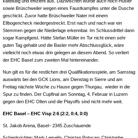
kaltblütig und effizient aus. Dazwischen wurde auch noch Hüsler
sowie Brüschweiler wegen eines Faustkampfes unter die Dusche
geschickt. Zuvor hatte Brüschweiler Nater mit einem
Ellbogencheck niedergestreckt. Erst nach und nach war ein
Stemmen gegen die Niederlage erkennbar. Im Schlussdrittel dann
sogar Kampfgeist. Hätte Stefan Müller im Tor nicht einen sehr
guten Tag gehabt und die Basler mehr Abschlussglück, wäre
vielleicht noch etwas drin gelegen an diesem Abend. So verliert
der EHC Basel zum zweiten Mal hintereinander.
Nun gilt es für die restlichen drei Qualifikationsspiele, am Samstag
auswärts bei den GCK Lions, am Dienstag in Sierre und am
Freitag nächste Woche zu Hause gegen Thurgau, wieder in die
Spur zu finden. Der Cupfinal am Sonntag, 4. Februar in Luzern
gegen den EHC Olten und die Playoffs sind nicht mehr weit.
EHC Basel – EHC Visp 2:6 (2:2, 0:4, 0:0)
St. Jakob Arena, Basel– 2345 Zuschauende
Schiedsrichter: Mark Lemelin, Christan Potocan; Christophe