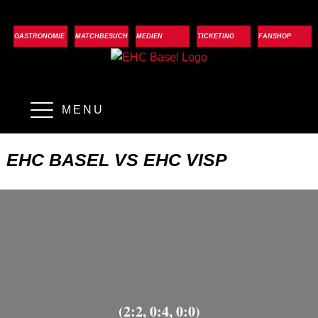
GASTRONOMIE
MATCHBESUCH
MEDIEN
TICKETING
FANSHOP
MENU
EHC BASEL VS EHC VISP
(2:2, 0:4, 0:0)