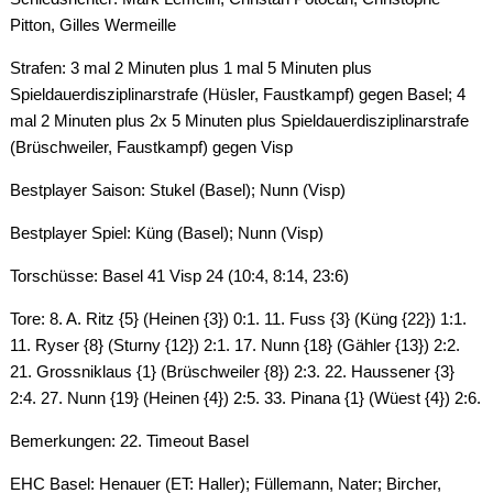
Pitton, Gilles Wermeille
Strafen: 3 mal 2 Minuten plus 1 mal 5 Minuten plus
Spieldauerdisziplinarstrafe (Hüsler, Faustkampf) gegen Basel; 4
mal 2 Minuten plus 2x 5 Minuten plus Spieldauerdisziplinarstrafe
(Brüschweiler, Faustkampf) gegen Visp
Bestplayer Saison: Stukel (Basel); Nunn (Visp)
Bestplayer Spiel: Küng (Basel); Nunn (Visp)
Torschüsse: Basel 41 Visp 24 (10:4, 8:14, 23:6)
Tore: 8. A. Ritz {5} (Heinen {3}) 0:1. 11. Fuss {3} (Küng {22}) 1:1.
11. Ryser {8} (Sturny {12}) 2:1. 17. Nunn {18} (Gähler {13}) 2:2.
21. Grossniklaus {1} (Brüschweiler {8}) 2:3. 22. Haussener {3}
2:4. 27. Nunn {19} (Heinen {4}) 2:5. 33. Pinana {1} (Wüest {4}) 2:6.
Bemerkungen: 22. Timeout Basel
EHC Basel: Henauer (ET: Haller); Füllemann, Nater; Bircher,