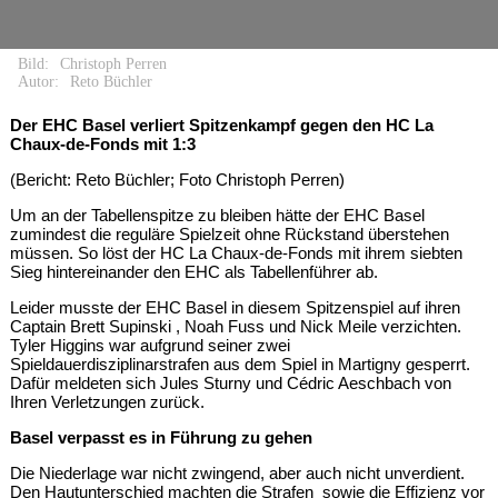
Bild:
Christoph Perren
Autor:
Reto Büchler
Der EHC Basel verliert Spitzenkampf gegen den HC La
Chaux-de-Fonds mit 1:3
(Bericht: Reto Büchler; Foto Christoph Perren)
Um an der Tabellenspitze zu bleiben hätte der EHC Basel
zumindest die reguläre Spielzeit ohne Rückstand überstehen
müssen. So löst der HC La Chaux-de-Fonds mit ihrem siebten
Sieg hintereinander den EHC als Tabellenführer ab.
Leider musste der EHC Basel in diesem Spitzenspiel auf ihren
Captain Brett Supinski , Noah Fuss und Nick Meile verzichten.
Tyler Higgins war aufgrund seiner zwei
Spieldauerdisziplinarstrafen aus dem Spiel in Martigny gesperrt.
Dafür meldeten sich Jules Sturny und Cédric Aeschbach von
Ihren Verletzungen zurück.
Basel verpasst es in Führung zu gehen
Die Niederlage war nicht zwingend, aber auch nicht unverdient.
Den Hautunterschied machten die Strafen sowie die Effizienz vor