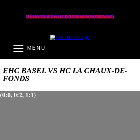
GASTRONOMIE
MATCHBESUCH
MEDIEN
TICKETING
FANSHOP
MENU
EHC BASEL VS HC LA CHAUX-DE-
FONDS
(0:0, 0:2, 1:1)