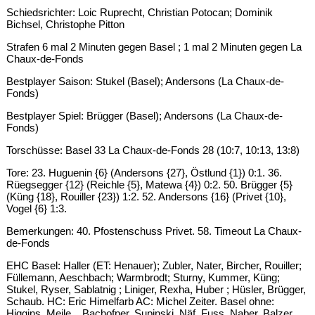
Schiedsrichter: Loic Ruprecht, Christian Potocan; Dominik
Bichsel, Christophe Pitton
Strafen 6 mal 2 Minuten gegen Basel ; 1 mal 2 Minuten gegen La
Chaux-de-Fonds
Bestplayer Saison: Stukel (Basel); Andersons (La Chaux-de-
Fonds)
Bestplayer Spiel: Brügger (Basel); Andersons (La Chaux-de-
Fonds)
Torschüsse: Basel 33 La Chaux-de-Fonds 28 (10:7, 10:13, 13:8)
Tore: 23. Huguenin {6} (Andersons {27}, Östlund {1}) 0:1. 36.
Rüegsegger {12} (Reichle {5}, Matewa {4}) 0:2. 50. Brügger {5}
(Küng {18}, Rouiller {23}) 1:2. 52. Andersons {16} (Privet {10},
Vogel {6} 1:3.
Bemerkungen: 40. Pfostenschuss Privet. 58. Timeout La Chaux-
de-Fonds
EHC Basel: Haller (ET: Henauer); Zubler, Nater, Bircher, Rouiller;
Füllemann, Aeschbach; Warmbrodt; Sturny, Kummer, Küng;
Stukel, Ryser, Sablatnig ; Liniger, Rexha, Huber ; Hüsler, Brügger,
Schaub. HC: Eric Himelfarb AC: Michel Zeiter. Basel ohne:
Higgins, Meile, , Bachofner, Supinski, Näf, Fuss Naber, Balzer.