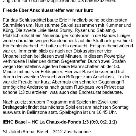
Zug zum Tor noch die Möglichkeit auf 0:3 davonzuziehen.
Freude über Anschlusstreffer war nur kurz
Für das Schlussdrittel baute Eric Himelfarb seine beiden ersten
Sturmlinien um. Nun stürmte Stukel zusammen mit Kummer und
Küng, Die zweite Linie hiess Sturny, Ryser und Sablatnig.
Plötzlich rutscht ein Neuenburger kopfvoran in die Bande. Liniger
wurde daraufhin wegen Bandencheck auf die Strafbank geschickt.
Ein Fehlentscheid. Er hatte nichts gemacht. Entsprechend wütend
war er. Immerhin blieb es nach der Diskussion der vier
Unparteiischen bei diesen zwei Minuten. In diesem Powerplay
verhinderte Haller den dritten Gegentreffer. Durch zwei Strafen
wegen Beinstellens agierten beide Mannschaften ab der 50.
Minute mit nur vier Feldspieler. Hier war Basel besser und traf
durch den zweiten Versuch von Brügger zum Anschluss. Leider
war die Freude nur kurz. Abermals ein schneller Gegenangriff
ermöglichte Andersons nach gutem Rückpass von Privet das
schöne 1:3 zu erzielen, was auch das Endresultat bedeutete.
Nach zuletzt strubem Programm mit Spielen im Zwei- und
Dreitagetakt findet das nächste Spiel erst am nächsten Sonntag
auswärts in Bellinzona statt. Spielbeginn ist um 16:45 Uhr.
I
EHC Basel – HC La Chaux-de-Fonds 1:3 (0:0, 0:2, 1:1)
St. Jakob Arena, Basel – 3412 Zuschauende