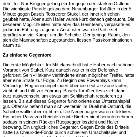
dem Tor. Nur Brügger gelang ein Tor gegen den starken Östlund.
Die wichtigste Parade gelang dem Neuenburger Torhüter in der 5.
Minute gegen Basels Topscorer Stukel, der innerlich schon
gejubelt hatte. Aber auch Haller wurde kurz danach gebraucht. Die
besseren Möglichkeiten hatte aber das Heimteam, verpasste es
jedoch in Führung zu gehen. Ansonsten war die Partie sehr
geprägt von viel Kampf um die Scheibe. Der geringe Raum, den
sich die Mannschaften zugestanden, liessen Passkombinationen
kaum zu.
Zu einfache Gegentore
Die erste Möglichkeit Im Mittelabschnitt hatte Huber nach schöner
Vorarbeit von Stukel. Kurz danach war er in der Defensive
gefordert. Sein «Haken» verhinderte einen möglichen Treffer, hatte
aber eine Strafe zur Folge. Zu Beginn des Powerplays kann
Verteidiger Huguenin ungehindert über die neutrale Zone laufen,
zieht ab und trifft zur Führung. Basels Torhüter liess sich dann
kurz auswechseln, um etwas am Schlittschuh reparieren zu
lassen. Bis auf dieses Gegentor funktionierte das Unterzahlspiel
gut. Offensiv befand man sich weiterhin im Duell mit Östlund, die
Scheibe wollte aber nicht rein. Die Neuenburger waren effektiver.
Ein hoher Pass von Reichle konnte Bircher nicht herunternehmen,
sodass in seinem Rücken Rüegsegger loszieht und Haller
bezwang. Ein unglückliches Gegentor. Gegen Ende des Drittels
hatte La Chaux-de-Fonds durch schnellem Umschaltspiel und