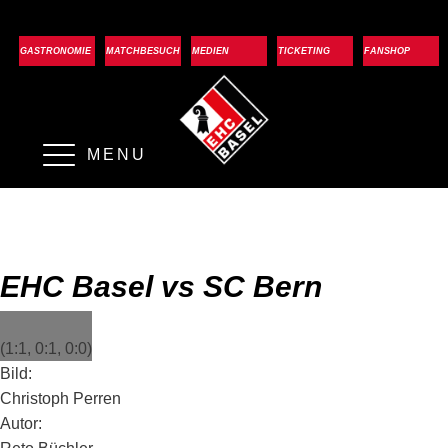
GASTRONOMIE
MATCHBESUCH
MEDIEN
TICKETING
FANSHOP
MENU
EHC Basel vs SC Bern
(1:1, 0:1, 0:0)
Bild:
Christoph Perren
Autor: