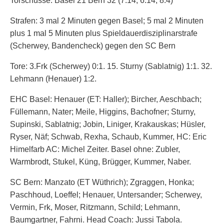
Torschüsse: Basel 21 Bern 32 (7:14, 6:14, 8:4)
Strafen: 3 mal 2 Minuten gegen Basel; 5 mal 2 Minuten
plus 1 mal 5 Minuten plus Spieldauerdisziplinarstrafe
(Scherwey, Bandencheck) gegen den SC Bern
Tore: 3.Frk (Scherwey) 0:1. 15. Sturny (Sablatnig) 1:1. 32.
Lehmann (Henauer) 1:2.
EHC Basel: Henauer (ET: Haller); Bircher, Aeschbach;
Füllemann, Nater; Meile, Higgins, Bachofner; Sturny,
Supinski, Sablatnig; Jobin, Liniger, Krakauskas; Hüsler,
Ryser, Näf; Schwab, Rexha, Schaub, Kummer, HC: Eric
Himelfarb AC: Michel Zeiter. Basel ohne: Zubler,
Warmbrodt, Stukel, Küng, Brügger, Kummer, Naber.
SC Bern: Manzato (ET Wüthrich); Zgraggen, Honka;
Paschhoud, Loeffel; Henauer, Untersander; Scherwey,
Vermin, Frk, Moser, Ritzmann, Schild; Lehmann,
Baumgartner, Fahrni. Head Coach: Jussi Tabola.