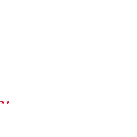
telle
l