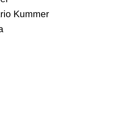
ario Kummer
a