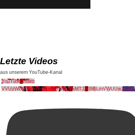
Letzte Videos
aus unserem YouTube-Kanal
YouTube Video
VVUzWU5UNmhhMzg5Nnd4dlExMTJzcl9BLmVWUUwzb29