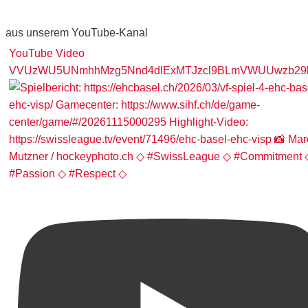
aus unserem YouTube-Kanal
YouTube Video
VVUzWU5UNmhhMzg5Nnd4dlExMTJzcl9BLmVWUUwzb29