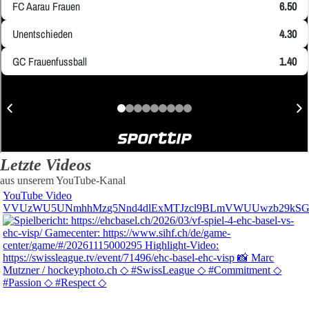
Letzte Videos
aus unserem YouTube-Kanal
YouTube Video
VVUzWU5UNmhhMzg5Nnd4dlExMTJzcl9BLmVWUUwzb29kS